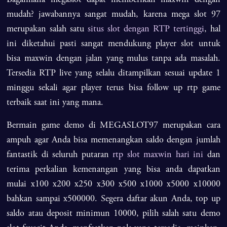
mudah? jawabannya sangat mudah, karena mega slot 97
merupakan salah satu
situs slot dengan RTP tertinggi
, hal
ini diketahui pasti sangat mendukung player slot untuk
bisa maxwin dengan jalan yang mulus tanpa ada masalah.
Tersedia RTP live yang selalu ditampilkan sesuai update 1
minggu sekali agar player terus bisa follow up rtp game
terbaik saat ini yang mana.
Bermain game demo di MEGASLOT97 merupakan cara
ampuh agar Anda bisa memenangkan saldo dengan jumlah
fantastik di seluruh putaran
rtp slot maxwin hari ini
dan
terima perkalian kemenangan yang bisa anda dapatkan
mulai x100 x200 x250 x300 x500 x1000 x5000 x10000
bahkan sampai x500000. Segera daftar akun Anda, top up
saldo atau deposit minimun 10000, pilih salah satu demo