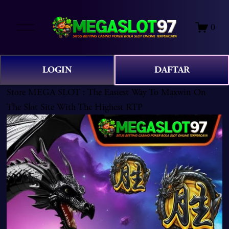
O
0
p
e
n
LOGIN
DAFTAR
M
e
Store
MEGA SLOT : The Easiest Way To Maxwin On
n
u
The Slot Site With The Highest RTP