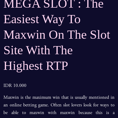
MEGA SLOT : The
Easiest Way To
Maxwin On The Slot
Site With The
Highest RTP
IDR 10.000
Maxwin is the maximum win that is usually mentioned in
an online betting game. Often slot lovers look for ways to
be able to maxwin with maxwin because this is a